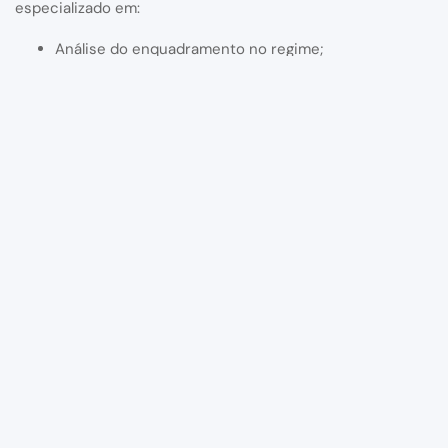
especializado em:
Análise do enquadramento no regime;
Revisão das obrigações declarativas;
Apoio no preenchimento da Modelo 62;
Acompanhamento da declaração GIR;
Avaliação do impacto fiscal internacional;
Compliance contabilístico e fiscal;
Coordenação com equipas internacionais e
auditorias.
Num contexto fiscal cada vez mais exigente e globalizado,
contar com apoio técnico especializado é fundamental
para garantir conformidade, reduzir riscos e assegurar
uma gestão fiscal eficiente.