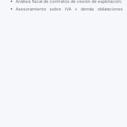
Análisis fiscal de contratos de cesión de explotación;
Asesoramiento sobre IVA y demás obligaciones
tributarias;
Planificación fiscal y contable;
Apoyo en la elaboración y revisión de contratos;
Cumplimiento de obligaciones declarativas;
Consultoría permanente para empresarios e
inversores.
Si está considerando celebrar un contrato de cesión de
explotación o necesita aclarar el tratamiento fiscal de su
actividad, el equipo de
Nominaurea
está preparado para
ofrecerle soluciones adaptadas a las necesidades de su
negocio.