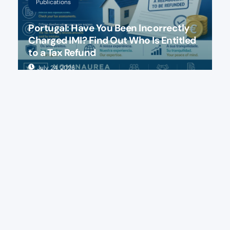
Publications
Portugal: Have You Been Incorrectly
Charged IMI? Find Out Who Is Entitled
to a Tax Refund
July 24, 2026
Accounting and tax consulting in Lisbon and Porto
FOLLOW US: