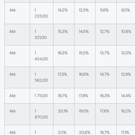
Até
1
14,2%
12,5%
11,6%
9,0%
225,00
Até
1
15,3%
14,5%
12,7%
10,8%
321,00
Até
1
16,3%
15,5%
13,7%
12,0%
424,00
Até
1
17,3%
16,6%
14,7%
12,9%
562,00
Até
1 711,00
18,7%
17,9%
16,3%
14,4%
Até
1
20,1%
19,5%
17,8%
16,2%
870,00
Até
1
21,1%
20,6%
18,7%
17,1%