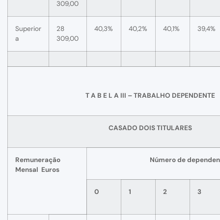
309,00
Superior
28
40,3%
40,2%
40,1%
39,4%
a
309,00
T A B E L A III – TRABALHO DEPENDENTE
CASADO DOIS TITULARES
Remuneração
Número de dependen
Mensal Euros
0
1
2
3