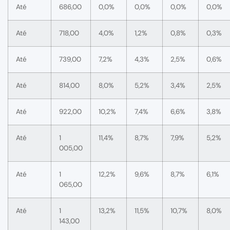
Até
686,00
0,0%
0,0%
0,0%
0,0%
Até
718,00
4,0%
1,2%
0,8%
0,3%
Até
739,00
7,2%
4,3%
2,5%
0,6%
Até
814,00
8,0%
5,2%
3,4%
2,5%
Até
922,00
10,2%
7,4%
6,6%
3,8%
Até
1
11,4%
8,7%
7,9%
5,2%
005,00
Até
1
12,2%
9,6%
8,7%
6,1%
065,00
Até
1
13,2%
11,5%
10,7%
8,0%
143,00