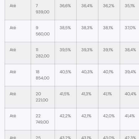
Até
7
36,6%
36,4%
36,2%
35,1%
939,00
Até
9
38,5%
38,3%
38,1%
37,0%
560,00
Até
11
39,5%
39,3%
39,1%
38,4%
282,00
Até
18
40,5%
40,3%
40,1%
39,4%
854,00
Até
20
41,5%
41,3%
41,1%
40,4%
221,00
Até
22
42,2%
42,1%
42,0%
41,4%
749,00
Até
25
43,2%
43,1%
43,0%
42,3%