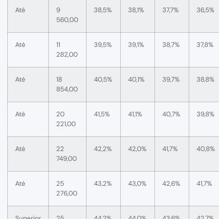
Até
9
38,5%
38,1%
37,7%
36,5%
560,00
Até
11
39,5%
39,1%
38,7%
37,8%
282,00
Até
18
40,5%
40,1%
39,7%
38,8%
854,00
Até
20
41,5%
41,1%
40,7%
39,8%
221,00
Até
22
42,2%
42,0%
41,7%
40,8%
749,00
Até
25
43,2%
43,0%
42,6%
41,7%
276,00
Superior
25
44,2%
44,0%
43,6%
42,7%