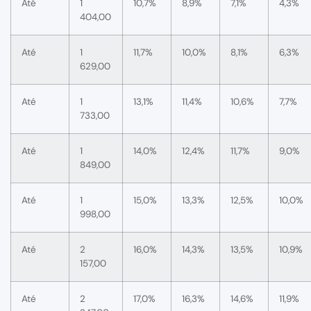
Até
1
10,7%
8,9%
7,1%
4,3%
404,00
Até
1
11,7%
10,0%
8,1%
6,3%
629,00
Até
1
13,1%
11,4%
10,6%
7,7%
733,00
Até
1
14,0%
12,4%
11,7%
9,0%
849,00
Até
1
15,0%
13,3%
12,5%
10,0%
998,00
Até
2
16,0%
14,3%
13,5%
10,9%
157,00
Até
2
17,0%
16,3%
14,6%
11,9%