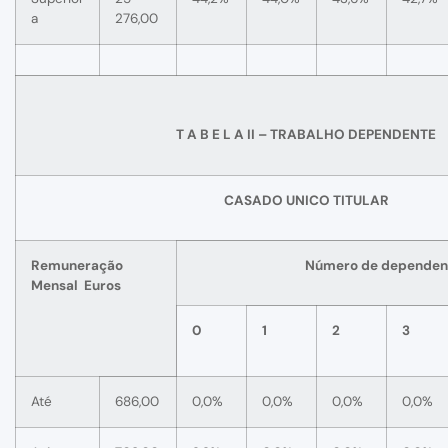
a
276,00
T A B E L A II – TRABALHO DEPENDENTE
CASADO UNICO TITULAR
Remuneração
Número de dependen
Mensal Euros
0
1
2
3
Até
686,00
0,0%
0,0%
0,0%
0,0%