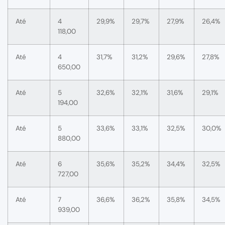
Até
4
29,9%
29,7%
27,9%
26,4%
118,00
Até
4
31,7%
31,2%
29,6%
27,8%
650,00
Até
5
32,6%
32,1%
31,6%
29,1%
194,00
Até
5
33,6%
33,1%
32,5%
30,0%
880,00
Até
6
35,6%
35,2%
34,4%
32,5%
727,00
Até
7
36,6%
36,2%
35,8%
34,5%
939,00