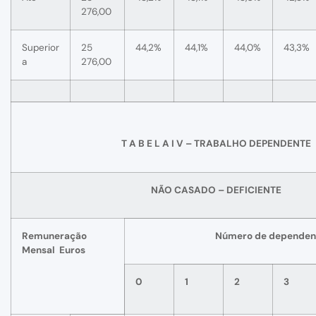
276,00
Superior
25
44,2%
44,1%
44,0%
43,3%
a
276,00
T A B E L A I V – TRABALHO DEPENDENTE
NÃO CASADO – DEFICIENTE
Remuneração
Número de dependen
Mensal Euros
0
1
2
3