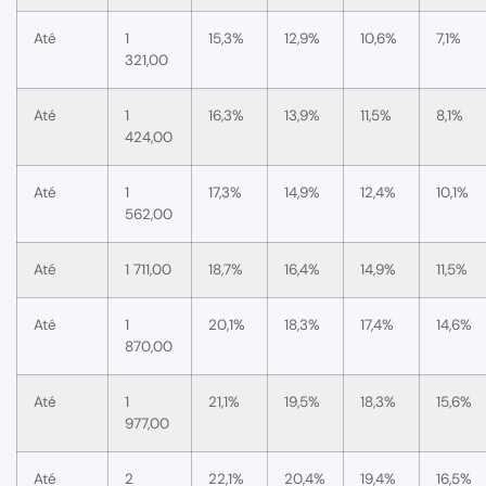
Até
1
15,3%
12,9%
10,6%
7,1%
321,00
Até
1
16,3%
13,9%
11,5%
8,1%
424,00
Até
1
17,3%
14,9%
12,4%
10,1%
562,00
Até
1 711,00
18,7%
16,4%
14,9%
11,5%
Até
1
20,1%
18,3%
17,4%
14,6%
870,00
Até
1
21,1%
19,5%
18,3%
15,6%
977,00
Até
2
22,1%
20,4%
19,4%
16,5%