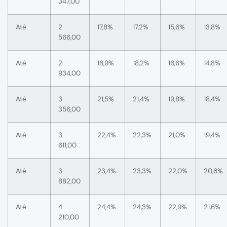
347,00
Até
2
17,8%
17,2%
15,6%
13,8%
566,00
Até
2
18,9%
18,2%
16,6%
14,8%
934,00
Até
3
21,5%
21,4%
19,8%
18,4%
356,00
Até
3
22,4%
22,3%
21,0%
19,4%
611,00
Até
3
23,4%
23,3%
22,0%
20,6%
882,00
Até
4
24,4%
24,3%
22,9%
21,6%
210,00