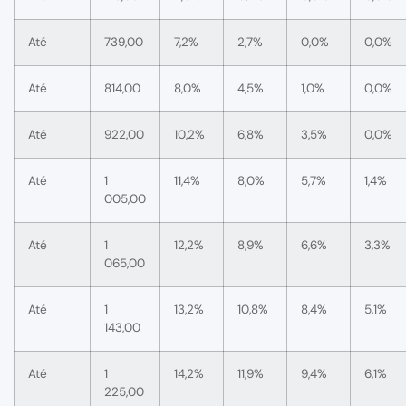
Até
739,00
7,2%
2,7%
0,0%
0,0%
Até
814,00
8,0%
4,5%
1,0%
0,0%
Até
922,00
10,2%
6,8%
3,5%
0,0%
Até
1
11,4%
8,0%
5,7%
1,4%
005,00
Até
1
12,2%
8,9%
6,6%
3,3%
065,00
Até
1
13,2%
10,8%
8,4%
5,1%
143,00
Até
1
14,2%
11,9%
9,4%
6,1%
225,00