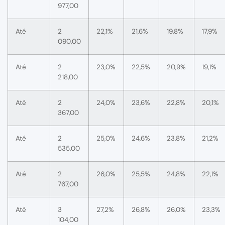
977,00
Até
2
22,1%
21,6%
19,8%
17,9%
090,00
Até
2
23,0%
22,5%
20,9%
19,1%
218,00
Até
2
24,0%
23,6%
22,8%
20,1%
367,00
Até
2
25,0%
24,6%
23,8%
21,2%
535,00
Até
2
26,0%
25,5%
24,8%
22,1%
767,00
Até
3
27,2%
26,8%
26,0%
23,3%
104,00