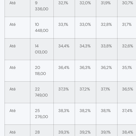
Até
9
32,1%
32,0%
31,9%
30,7%
336,00
Até
10
33,1%
33,0%
32,8%
31,7%
448,00
Até
14
34,4%
34,3%
33,8%
32,6%
013,00
Até
20
36,4%
36,3%
36,2%
35,1%
118,00
Até
22
37,3%
37,2%
37,1%
36,5%
749,00
Até
25
38,3%
38,2%
38,1%
37,4%
276,00
Até
28
39,3%
39,2%
39,1%
38,4%