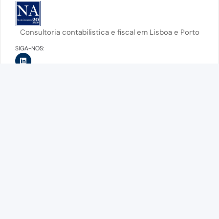
Consultoria contabilistica e fiscal em Lisboa e Porto
SIGA-NOS:
Os nossos serviços
Contabilidade
Fiscalidade
Consultoría financeira e gestão
Recursos humanos
Suporte administrativo
Lisboa
Telefone