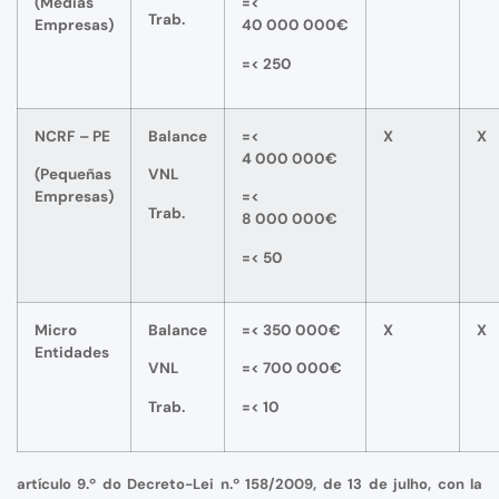
(Medias
=<
Trab.
Empresas)
40 000 000€
=< 250
NCRF – PE
Balance
=<
X
X
4 000 000€
(Pequeñas
VNL
Empresas)
=<
Trab.
8 000 000€
=< 50
Micro
Balance
=< 350 000€
X
X
Entidades
VNL
=< 700 000€
Trab.
=< 10
artículo 9.º do Decreto-Lei n.º 158/2009, de 13 de julho, con la