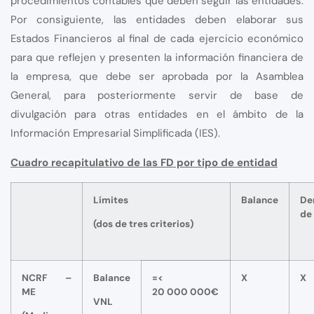
procedimientos contables que deben seguir las entidades.
Por consiguiente, las entidades deben elaborar sus
Estados Financieros al final de cada ejercicio económico
para que reflejen y presenten la información financiera de
la empresa, que debe ser aprobada por la Asamblea
General, para posteriormente servir de base de
divulgación para otras entidades en el ámbito de la
Información Empresarial Simplificada (IES).
Cuadro recapitulativo de las FD por tipo de entidad
Límites
Balance
De
de
(dos de tres criterios)
NCRF –
Balance
=<
X
X
ME
20 000 000€
VNL