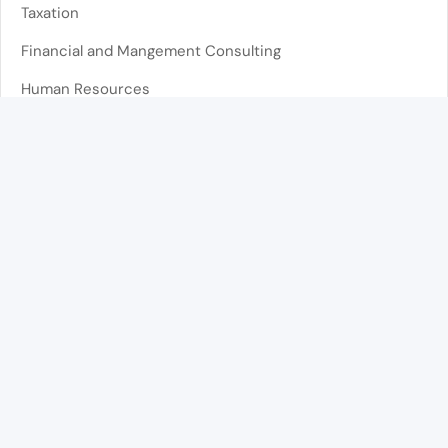
Taxation
Financial and Mangement Consulting
Human Resources
Administrative Support
Lisboa
Telephone
(+351) 210 539 673
Call to the national landline network. The cost depends
on your operator’s tariff
Address
Av. Duque de Ávila 141 1º Esq,
1050-081 Lisboa, Portugal
Email