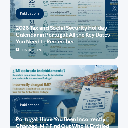
Publications
2026 Tax and Social Security Holiday
Calendar in Portugal: All the Key Dates
You Need to Remember
July 30, 2026
Publications
Portugal: Have You Been Incorrectly
Charged IMI? Find Out Who Is Entitled