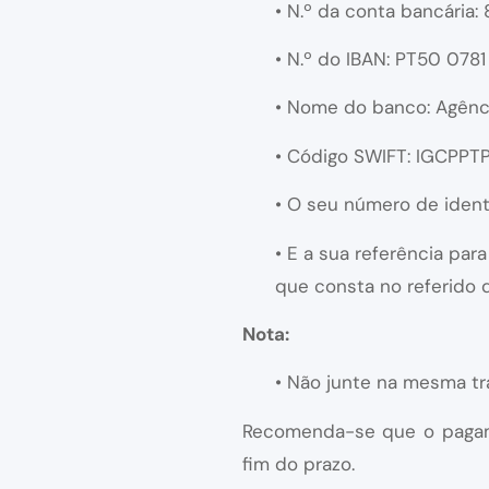
• N.º da conta bancária:
• N.º do IBAN: PT50 0
• Nome do banco: Agência
• Código SWIFT: IGCPPT
• O seu número de iden
• E a sua referência pa
que consta no referido
Nota:
• Não junte na mesma t
Recomenda-se que o pagame
fim do prazo.