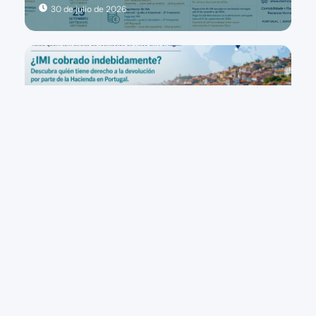
30 de julio de 2026
Publicaciones
Portugal: ¿Le han cobrado el IMI
indebidamente? Descubra quién tiene
derecho al reembolso por parte de la
Hacienda portuguesa
24 de julio de 2026