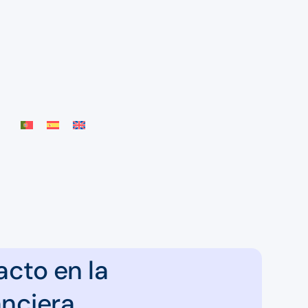
cto en la
anciera