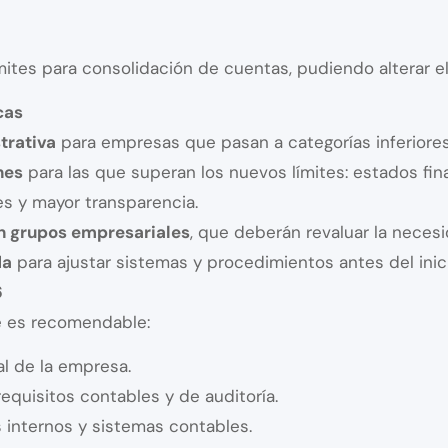
mites para consolidación de cuentas, pudiendo alterar el
cas
trativa
para empresas que pasan a categorías inferiores
nes
para las que superan los nuevos límites: estados fi
es y mayor transparencia.
n grupos empresariales
, que deberán revaluar la neces
da
para ajustar sistemas y procedimientos antes del inici
6
te es recomendable:
al de la empresa.
requisitos contables y de auditoría.
 internos y sistemas contables.