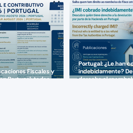
Publicaciones
Portugal: ¿Le han co
acaciones Fiscales y
indebidamente? Des
en Portugal: todas
derecho al reembols
uede olvidar
Hacienda portugue
24 de julio de 2026