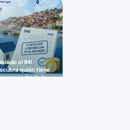
brado el IMI
cubra quién tiene
o por parte de la
sa